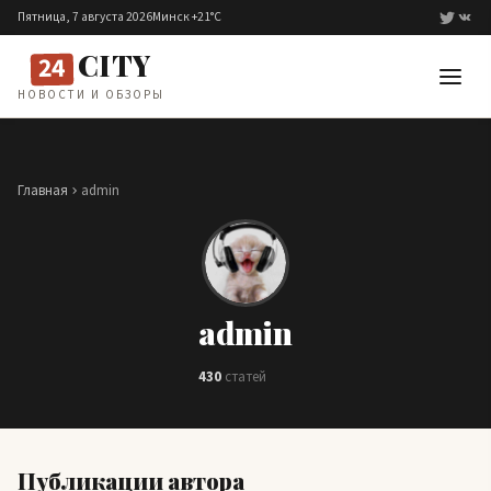
Перейти к содержимому
Пятница, 7 августа 2026
Минск +21°C
CITY
24
НОВОСТИ И ОБЗОРЫ
Главная
admin
admin
430
статей
Публикации автора