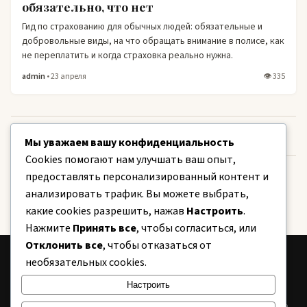
обязательно, что нет
Гид по страхованию для обычных людей: обязательные и
добровольные виды, на что обращать внимание в полисе, как
не переплатить и когда страховка реально нужна.
admin
• 23 апреля
👁 335
Мы уважаем вашу конфиденциальность
Cookies помогают нам улучшать ваш опыт,
предоставлять персонализированный контент и
Пагинация
1
2
…
27
→
анализировать трафик. Вы можете выбрать,
записей
какие cookies разрешить, нажав
Настроить
.
Нажмите
Принять все
, чтобы согласиться, или
Отклонить все
, чтобы отказаться от
необязательных cookies.
CITY
24
Настроить
Информационный портал Беларуси. Новости, аналитика, полезные