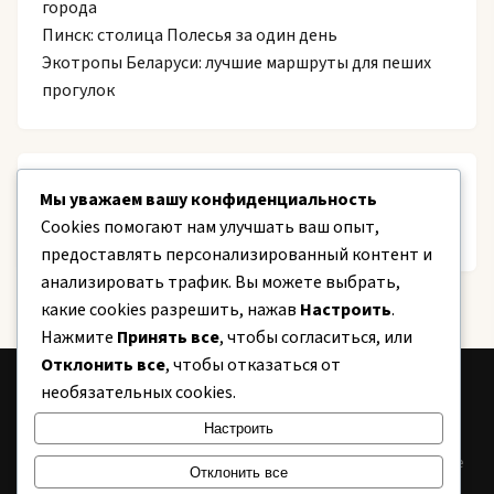
города
Пинск: столица Полесья за один день
Экотропы Беларуси: лучшие маршруты для пеших
прогулок
Recent Comments
Мы уважаем вашу конфиденциальность
Cookies помогают нам улучшать ваш опыт,
Нет комментариев для просмотра.
предоставлять персонализированный контент и
анализировать трафик. Вы можете выбрать,
какие cookies разрешить, нажав
Настроить
.
Нажмите
Принять все
, чтобы согласиться, или
Отклонить все
, чтобы отказаться от
необязательных cookies.
CITY
24
Настроить
Информационный портал Беларуси. Новости, аналитика, полезные
Отклонить все
советы.