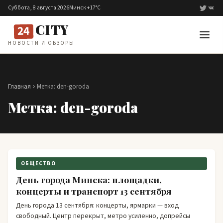
Перейти к содержимому
Суббота, 8 августа 2026
Минск +17°C
CITY
24
НОВОСТИ И ОБЗОРЫ
Главная
Метка:
den-goroda
Метка:
den-goroda
ОБЩЕСТВО
День города Минска: площадки,
концерты и транспорт 13 сентября
День города 13 сентября: концерты, ярмарки — вход
свободный. Центр перекрыт, метро усиленно, допрейсы