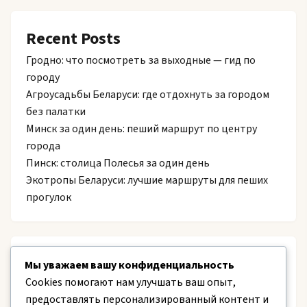
Recent Posts
Гродно: что посмотреть за выходные — гид по
городу
Агроусадьбы Беларуси: где отдохнуть за городом
без палатки
Минск за один день: пеший маршрут по центру
города
Пинск: столица Полесья за один день
Экотропы Беларуси: лучшие маршруты для пеших
прогулок
Recent Comments
Мы уважаем вашу конфиденциальность
Cookies помогают нам улучшать ваш опыт,
Нет комментариев для просмотра.
предоставлять персонализированный контент и