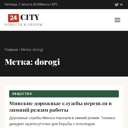
Перейти к содержимому
Пятница, 7 августа 2026
Минск +19°C
CITY
24
НОВОСТИ И ОБЗОРЫ
Главная
Метка:
dorogi
Метка:
dorogi
ОБЩЕСТВО
Минские дорожные службы перешли в
зимний режим работы
Дорожные службы Минска перешли в зимний режим. Техника
дежурит круглосуточно для борьбы с гололёдом.