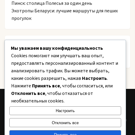
Пинск: столица Полесья за один день
Экотропы Беларуси: лучшие маршруты для пеших
прогулок
Recent Comments
Мы уважаем вашу конфиденциальность
Cookies помогают нам улучшать ваш опыт,
Нет комментариев для просмотра.
предоставлять персонализированный контент и
анализировать трафик. Вы можете выбрать,
какие cookies разрешить, нажав
Настроить
.
Нажмите
Принять все
, чтобы согласиться, или
Отклонить все
, чтобы отказаться от
необязательных cookies.
CITY
24
Настроить
Информационный портал Беларуси. Новости, аналитика, полезные
Отклонить все
советы.
Принять все