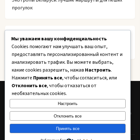
Экотропы Беларуси: лучшие маршруты для пеших
прогулок
Recent Comments
Мы уважаем вашу конфиденциальность
Cookies помогают нам улучшать ваш опыт,
Нет комментариев для просмотра.
предоставлять персонализированный контент и
анализировать трафик. Вы можете выбрать,
какие cookies разрешить, нажав
Настроить
.
Нажмите
Принять все
, чтобы согласиться, или
Отклонить все
, чтобы отказаться от
необязательных cookies.
CITY
24
Настроить
Информационный портал Беларуси. Новости, аналитика, полезные
Отклонить все
советы.
Принять все