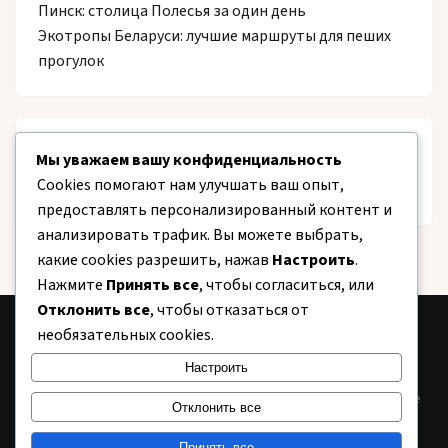
Пинск: столица Полесья за один день
Экотропы Беларуси: лучшие маршруты для пеших
прогулок
Recent Comments
Мы уважаем вашу конфиденциальность
Cookies помогают нам улучшать ваш опыт,
Нет комментариев для просмотра.
предоставлять персонализированный контент и
анализировать трафик. Вы можете выбрать,
какие cookies разрешить, нажав
Настроить
.
Нажмите
Принять все
, чтобы согласиться, или
Отклонить все
, чтобы отказаться от
необязательных cookies.
CITY
24
Настроить
Информационный портал Беларуси. Новости, аналитика, полезные
Отклонить все
советы.
Принять все