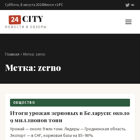
Перейти к содержимому
Суббота, 8 августа 2026
Минск +14°C
CITY
24
НОВОСТИ И ОБЗОРЫ
Главная
Метка:
zerno
Метка:
zerno
ОБЩЕСТВО
Итоги урожая зерновых в Беларуси: около
9 миллионов тонн
Урожай — около 9 млн тонн. Лидеры — Гродненская область.
Экспорт — в СНГ, кормовая база на 85–90%.