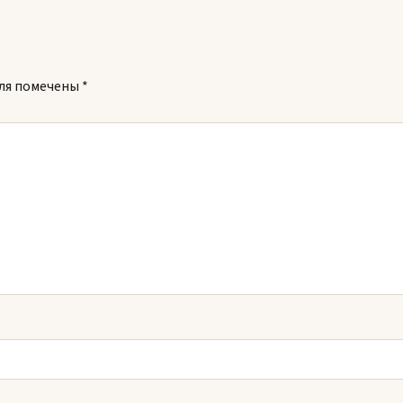
ля помечены
*