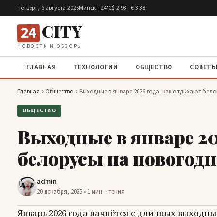
Перейти к содержимому
Четверг, 6 августа 2026
Минск +24°C
$ 2.93 € 3.38
CITY
24
НОВОСТИ И ОБЗОРЫ
ГЛАВНАЯ
ТЕХНОЛОГИИ
ОБЩЕСТВО
СОВЕТ
Главная
Общество
Выходные в январе 2026 года: как отдыхают бел
ОБЩЕСТВО
Выходные в январе 20
белорусы на новогод
admin
20 декабря, 2025 • 1 мин. чтения
Январь 2026 года начнётся с длинных выходных