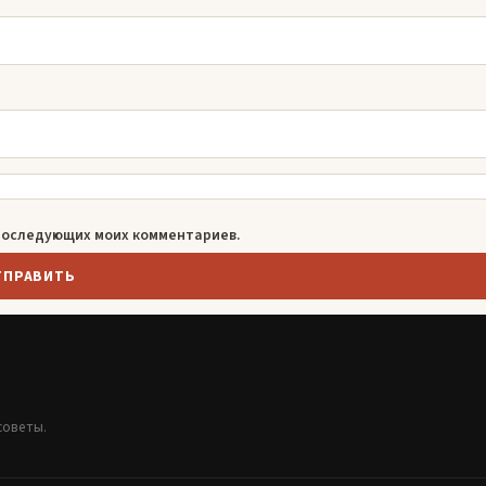
я последующих моих комментариев.
советы.