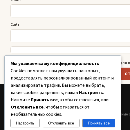
Сайт
Сохранить моё имя, email и адрес сайта в этом браузере дл
Мы уважаем вашу конфиденциальность
Cookies помогают нам улучшать ваш опыт,
предоставлять персонализированный контент и
анализировать трафик. Вы можете выбрать,
какие cookies разрешить, нажав
Настроить
.
CITY
Нажмите
Принять все
, чтобы согласиться, или
24
Отклонить все
, чтобы отказаться от
необязательных cookies.
Информационный портал Беларуси. Новости, аналитика, полезные 
Настроить
Отклонить все
Принять все