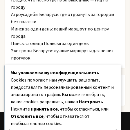
Гродно: что посмотреть за выходные — гид по
городу
Агроусадьбы Беларуси: где отдохнуть за городом
без палатки
Минск за один день: пеший маршрут по центру
города
Пинск: столица Полесья за один день
Экотропы Беларуси: лучшие маршруты для пеших
прогулок
Мы уважаем вашу конфиденциальность
Cookies помогают нам улучшать ваш опыт,
Recent Comments
предоставлять персонализированный контент и
анализировать трафик. Вы можете выбрать,
Нет комментариев для просмотра.
какие cookies разрешить, нажав
Настроить
.
Нажмите
Принять все
, чтобы согласиться, или
Отклонить все
, чтобы отказаться от
необязательных cookies.
CITY